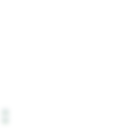
Portbebe
Hastane Çıkış Setleri
Detaylar
Gizlilik Politikası
Değişim ve İade
Mesafeli Satış Sözleşmesi
İletişim
Hakkımızda
Çok Yakında:
Çok Yakında mobil uygulamamızdan alışveriş