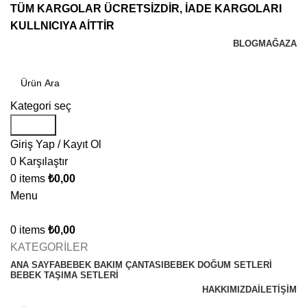
TÜM KARGOLAR ÜCRETSİZDİR, İADE KARGOLARI
KULLNICIYA AİTTİR
BLOG
MAĞAZA
Kategori seç
Search
Giriş Yap / Kayıt Ol
0
Karşılaştır
0
items
₺
0,00
Menu
0
items
₺
0,00
KATEGORİLER
ANA SAYFA
BEBEK BAKIM ÇANTASI
BEBEK DOĞUM SETLERİ
BEBEK TAŞIMA SETLERİ
HAKKIMIZDA
İLETIŞIM