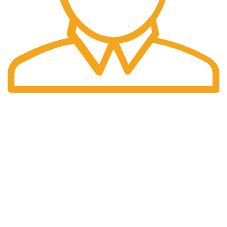
Güvenli alışveriş.
İyizico ve Kredi Kartı
Kaliteyi uygun fiyata sunuyoruz…
Ürün Grupları
Bebek Bakım Çantası