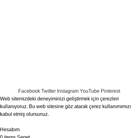
yapabileceksiniz.
Payment System:
Shipping System:
Our Social Links:
Tüm Hakları Saklıdır
Sahra Bebek
theme
2024
Fikir Nook
Yazılım & Dijital Pazarlama Tarafından Geliştirilmiştir.
.
Facebook
Twitter
Instagram
YouTube
Pinterest
Web sitemizdeki deneyiminizi geliştirmek için çerezleri
kullanıyoruz. Bu web sitesine göz atarak çerez kullanımımızı
kabul etmiş olursunuz.
Kabul Et
Hesabım
0
items
Sepet