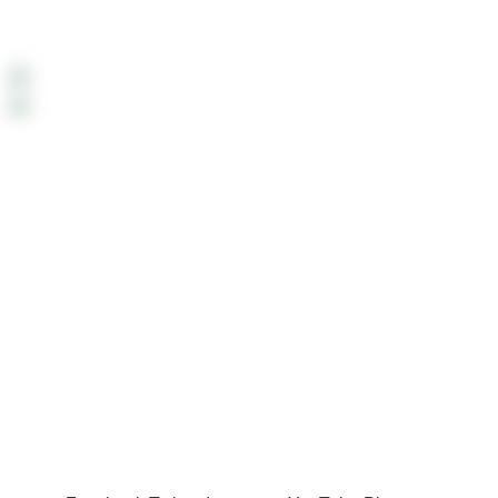
Çok Yakında:
Çok Yakında mobil uygulamamızdan alışveriş
yapabileceksiniz.
Payment System:
Shipping System:
Our Social Links:
Tüm Hakları Saklıdır
Sahra Bebek
theme
2024
Fikir Nook
Yazılım & Dijital Pazarlama Tarafından Geliştirilmiştir.
.