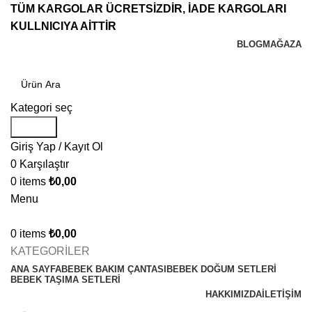
TÜM KARGOLAR ÜCRETSİZDİR, İADE KARGOLARI
KULLNICIYA AİTTİR
BLOG
MAĞAZA
Kategori seç
Search
Giriş Yap / Kayıt Ol
0
Karşılaştır
0
items
₺
0,00
Menu
0
items
₺
0,00
KATEGORİLER
ANA SAYFA
BEBEK BAKIM ÇANTASI
BEBEK DOĞUM SETLERİ
BEBEK TAŞIMA SETLERİ
HAKKIMIZDA
İLETIŞIM