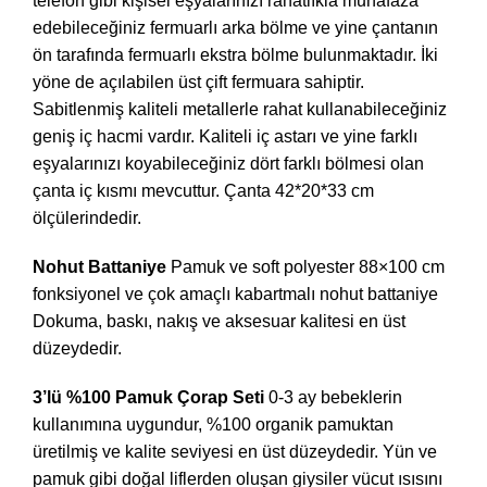
telefon gibi kişisel eşyalarınızı rahatlıkla muhafaza
edebileceğiniz fermuarlı arka bölme ve yine çantanın
ön tarafında fermuarlı ekstra bölme bulunmaktadır. İki
yöne de açılabilen üst çift fermuara sahiptir.
Sabitlenmiş kaliteli metallerle rahat kullanabileceğiniz
geniş iç hacmi vardır. Kaliteli iç astarı ve yine farklı
eşyalarınızı koyabileceğiniz dört farklı bölmesi olan
çanta iç kısmı mevcuttur. Çanta 42*20*33 cm
ölçülerindedir.
Nohut Battaniye
Pamuk ve soft polyester 88×100 cm
fonksiyonel ve çok amaçlı kabartmalı nohut battaniye
Dokuma, baskı, nakış ve aksesuar kalitesi en üst
düzeydedir.
3’lü %100 Pamuk Çorap Seti
0-3 ay bebeklerin
kullanımına uygundur, %100 organik pamuktan
üretilmiş ve kalite seviyesi en üst düzeydedir. Yün ve
pamuk gibi doğal liflerden oluşan giysiler vücut ısısını