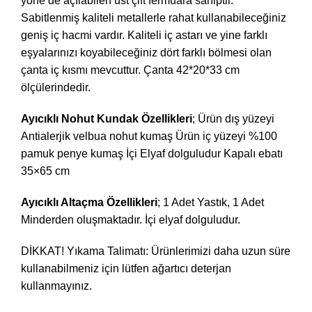
yöne de açılabilen üst çift fermuara sahiptir.
Sabitlenmiş kaliteli metallerle rahat kullanabileceğiniz
geniş iç hacmi vardır. Kaliteli iç astarı ve yine farklı
eşyalarınızı koyabileceğiniz dört farklı bölmesi olan
çanta iç kısmı mevcuttur. Çanta 42*20*33 cm
ölçülerindedir.
Ayıcıklı Nohut Kundak Özellikleri
; Ürün dış yüzeyi
Antialerjik velbua nohut kumaş Ürün iç yüzeyi %100
pamuk penye kumaş İçi Elyaf dolguludur Kapalı ebatı
35×65 cm
Ayıcıklı Altaçma Özellikleri
; 1 Adet Yastık, 1 Adet
Minderden oluşmaktadır. İçi elyaf dolguludur.
DİKKAT! Yıkama Talimatı: Ürünlerimizi daha uzun süre
kullanabilmeniz için lütfen ağartıcı deterjan
kullanmayınız.