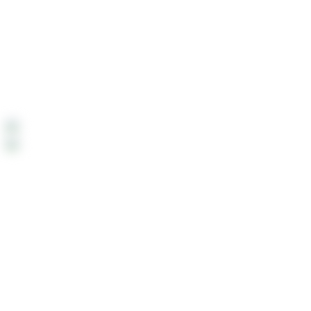
Mesafeli Satış Sözleşmesi
İletişim
Hakkımızda
Çok Yakında:
Çok Yakında mobil uygulamamızdan alışveriş
yapabileceksiniz.
Payment System:
Shipping System: