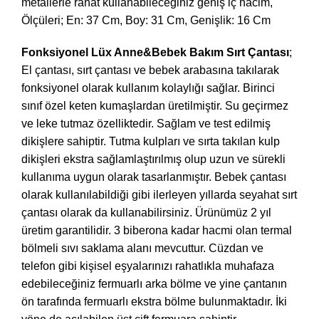
metallerle rahat kullanabileceğiniz geniş iç hacim,
Ölçüleri; En: 37 Cm, Boy: 31 Cm, Genişlik: 16 Cm
Fonksiyonel Lüx Anne&Bebek Bakım Sırt Çantası
;
El çantası, sırt çantası ve bebek arabasına takılarak
fonksiyonel olarak kullanım kolaylığı sağlar. Birinci
sınıf özel keten kumaşlardan üretilmiştir. Su geçirmez
ve leke tutmaz özelliktedir. Sağlam ve test edilmiş
dikişlere sahiptir. Tutma kulpları ve sırta takılan kulp
dikişleri ekstra sağlamlaştırılmış olup uzun ve sürekli
kullanıma uygun olarak tasarlanmıştır. Bebek çantası
olarak kullanılabildiği gibi ilerleyen yıllarda seyahat sırt
çantası olarak da kullanabilirsiniz. Ürünümüz 2 yıl
üretim garantilidir. 3 biberona kadar hacmi olan termal
bölmeli sıvı saklama alanı mevcuttur. Cüzdan ve
telefon gibi kişisel eşyalarınızı rahatlıkla muhafaza
edebileceğiniz fermuarlı arka bölme ve yine çantanın
ön tarafında fermuarlı ekstra bölme bulunmaktadır. İki