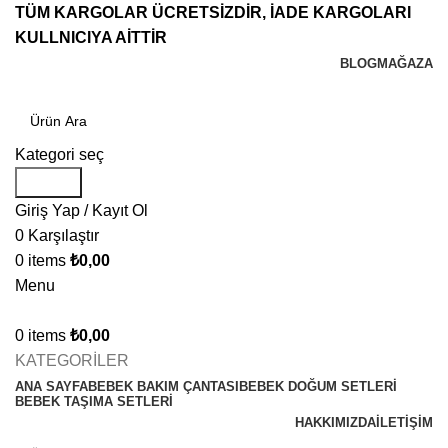
TÜM KARGOLAR ÜCRETSİZDİR, İADE KARGOLARI
KULLNICIYA AİTTİR
BLOG
MAĞAZA
Kategori seç
Search
Giriş Yap / Kayıt Ol
0
Karşılaştır
0
items
₺
0,00
Menu
0
items
₺
0,00
KATEGORİLER
ANA SAYFA
BEBEK BAKIM ÇANTASI
BEBEK DOĞUM SETLERİ
BEBEK TAŞIMA SETLERİ
HAKKIMIZDA
İLETIŞIM