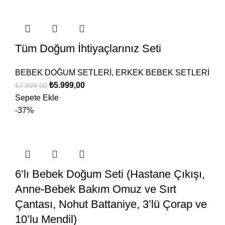
Tüm Doğum İhtiyaçlarınız Seti
BEBEK DOĞUM SETLERİ
,
ERKEK BEBEK SETLERİ
₺
5.999,00
₺
7.999,00
Sepete Ekle
-37%
6’lı Bebek Doğum Seti (Hastane Çıkışı,
Anne-Bebek Bakım Omuz ve Sırt
Çantası, Nohut Battaniye, 3’lü Çorap ve
10’lu Mendil)