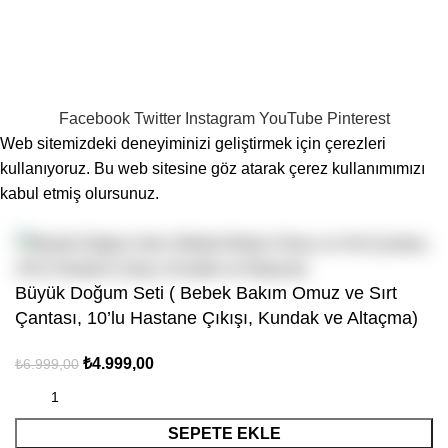
Our Social Links:
Tüm Hakları Saklıdır
Sahra Bebek
theme
2024
Fikir Nook
Yazılım & Dijital Pazarlama Tarafından Geliştirilmiştir.
.
Facebook
Twitter
Instagram
YouTube
Pinterest
Web sitemizdeki deneyiminizi geliştirmek için çerezleri
kullanıyoruz. Bu web sitesine göz atarak çerez kullanımımızı
kabul etmiş olursunuz.
Kabul Et
Büyük Doğum Seti ( Bebek Bakım Omuz ve Sırt
Çantası, 10’lu Hastane Çıkışı, Kundak ve Altaçma)
₺
4.999,00
₺
6.999,00
SEPETE EKLE