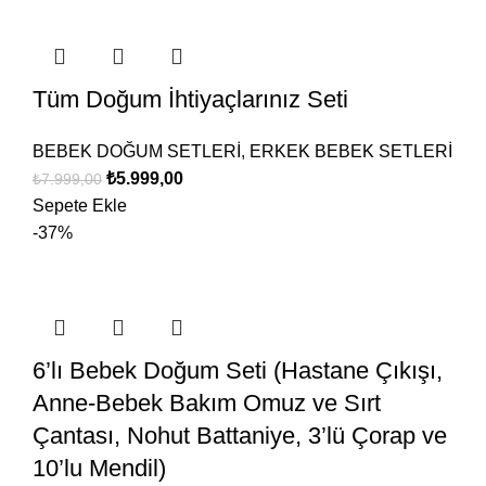
Tüm Doğum İhtiyaçlarınız Seti
BEBEK DOĞUM SETLERİ
,
ERKEK BEBEK SETLERİ
₺
5.999,00
₺
7.999,00
Sepete Ekle
-37%
6’lı Bebek Doğum Seti (Hastane Çıkışı,
Anne-Bebek Bakım Omuz ve Sırt
Çantası, Nohut Battaniye, 3’lü Çorap ve
10’lu Mendil)