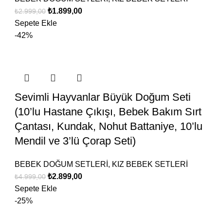
₺
1.899,00
₺
2.999,00
Sepete Ekle
-42%
Sevimli Hayvanlar Büyük Doğum Seti
(10’lu Hastane Çıkışı, Bebek Bakım Sırt
Çantası, Kundak, Nohut Battaniye, 10’lu
Mendil ve 3’lü Çorap Seti)
BEBEK DOĞUM SETLERİ
,
KIZ BEBEK SETLERİ
₺
2.899,00
₺
4.999,00
Sepete Ekle
-25%