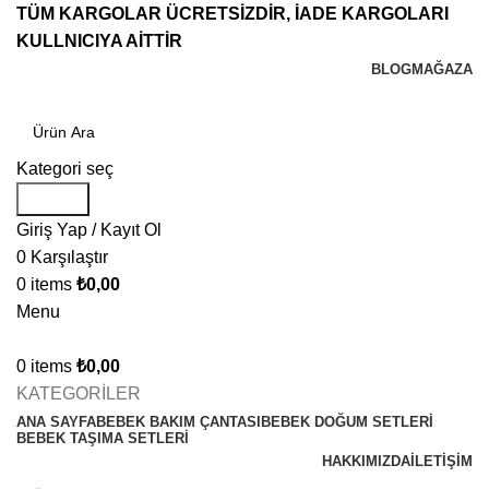
TÜM KARGOLAR ÜCRETSİZDİR, İADE KARGOLARI
KULLNICIYA AİTTİR
BLOG
MAĞAZA
Kategori seç
Search
Giriş Yap / Kayıt Ol
0
Karşılaştır
0
items
₺
0,00
Menu
0
items
₺
0,00
KATEGORİLER
ANA SAYFA
BEBEK BAKIM ÇANTASI
BEBEK DOĞUM SETLERİ
BEBEK TAŞIMA SETLERİ
HAKKIMIZDA
İLETIŞIM