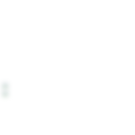
Detaylar
Gizlilik Politikası
Değişim ve İade
Mesafeli Satış Sözleşmesi
İletişim
Hakkımızda
Çok Yakında:
Çok Yakında mobil uygulamamızdan alışveriş
yapabileceksiniz.
Payment System: