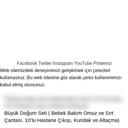
Shipping System:
Our Social Links:
Tüm Hakları Saklıdır
Sahra Bebek
theme
2024
Fikir Nook
Yazılım & Dijital Pazarlama Tarafından Geliştirilmiştir.
.
Facebook
Twitter
Instagram
YouTube
Pinterest
Web sitemizdeki deneyiminizi geliştirmek için çerezleri
kullanıyoruz. Bu web sitesine göz atarak çerez kullanımımızı
kabul etmiş olursunuz.
Kabul Et
Büyük Doğum Seti ( Bebek Bakım Omuz ve Sırt
Çantası, 10’lu Hastane Çıkışı, Kundak ve Altaçma)