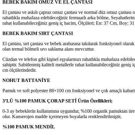
BEBEK BAKIM OMUZ VE EL ÇANTASI
El çantası ve askılı çapraz omuz çantası ve normal düz omuz çantası ol
rahatlıkla muhafaza edebileceğiniz fermuarlı arka bölme, Seyahatleriniz
rahat kullanabileceğiniz geniş iç hacim, Ölçüleri; En: 37 Cm, Boy: 
BEBEK BAKIM SIRT ÇANTASI
El çantası, sırt çantası ve bebek arabasına takılarak fonksiyonel olara
olan termal bölmeli sıvı saklama alanı mevcuttur.
Cüzdan ve telefon gibi kişisel eşyalarınızı rahatlıkla muhafaza edebil
sahiptir. Sabitlenmiş kaliteli metallerle rahat kullanabileceğiniz geniş
cm ölçülerindedir.
NOHUT BATTANİYE
Pamuk ve soft polyester 88×100 cm fonksiyonel ve çok amaçlı kabartma
3’LÜ %100 PAMUK ÇORAP SETİ Ürün Özellikleri;
0-3 ay bebeklerin kullanımına uygundur, %100 organik pamuktan üretil
olur. Kanserojen madde içermeyen boyalarla renklendirilmiştir,
%100 PAMUK MENDİL