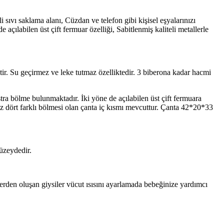
sıvı saklama alanı, Cüzdan ve telefon gibi kişisel eşyalarınızı
açılabilen üst çift fermuar özelliği, Sabitlenmiş kaliteli metallerle
ştir. Su geçirmez ve leke tutmaz özelliktedir. 3 biberona kadar hacmi
tra bölme bulunmaktadır. İki yöne de açılabilen üst çift fermuara
ğiniz dört farklı bölmesi olan çanta iç kısmı mevcuttur. Çanta 42*20*33
üzeydedir.
rden oluşan giysiler vücut ısısını ayarlamada bebeğinize yardımcı