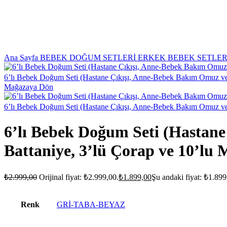
Ana Sayfa
BEBEK DOĞUM SETLERİ
ERKEK BEBEK SETLE
6’lı Bebek Doğum Seti (Hastane Çıkışı, Anne-Bebek Bakım Omuz ve S
Mağazaya Dön
6’lı Bebek Doğum Seti (Hastane Çıkışı, Anne-Bebek Bakım Omuz ve S
6’lı Bebek Doğum Seti (Hastane
Battaniye, 3’lü Çorap ve 10’lu 
₺
2.999,00
Orijinal fiyat: ₺2.999,00.
₺
1.899,00
Şu andaki fiyat: ₺1.899
Renk
GRİ-TABA-BEYAZ