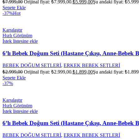
₺
7.999,00
Orijinal fiyat: ₺7.999,00.
₺
5.999,00
Şu andaki fiyat: ₺5.999
Sepete Ekle
-37%
Hot
Karşılaştır
Hızlı Görünüm
İstek listesine ekle
6’lı Bebek Doğum Seti (Hastane Çıkışı, Anne-Bebek B
BEBEK DOĞUM SETLERİ
,
ERKEK BEBEK SETLERİ
₺
2.999,00
Orijinal fiyat: ₺2.999,00.
₺
1.899,00
Şu andaki fiyat: ₺1.899
Sepete Ekle
-37%
Karşılaştır
Hızlı Görünüm
İstek listesine ekle
6’lı Bebek Doğum Seti (Hastane Çıkışı, Anne-Bebek B
BEBEK DOĞUM SETLERİ
,
ERKEK BEBEK SETLERİ