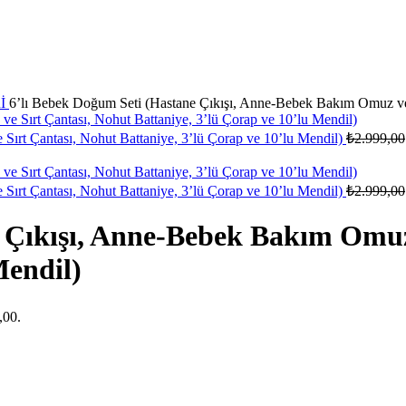
Rİ
6’lı Bebek Doğum Seti (Hastane Çıkışı, Anne-Bebek Bakım Omuz ve S
ırt Çantası, Nohut Battaniye, 3’lü Çorap ve 10’lu Mendil)
₺
2.999,00
ırt Çantası, Nohut Battaniye, 3’lü Çorap ve 10’lu Mendil)
₺
2.999,00
 Çıkışı, Anne-Bebek Bakım Omuz
Mendil)
,00.