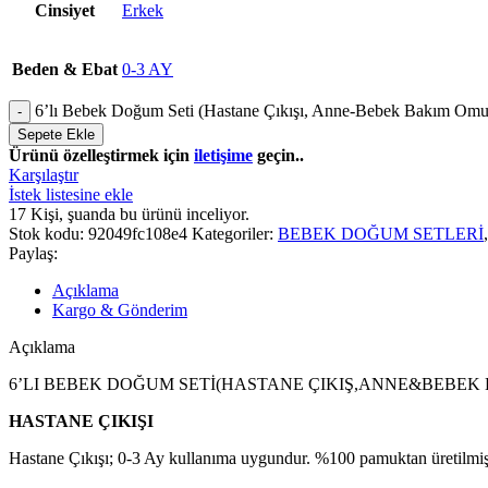
Cinsiyet
Erkek
Beden & Ebat
0-3 AY
6’lı Bebek Doğum Seti (Hastane Çıkışı, Anne-Bebek Bakım Omuz v
Sepete Ekle
Ürünü özelleştirmek için
iletişime
geçin..
Karşılaştır
İstek listesine ekle
17
Kişi, şuanda bu ürünü inceliyor.
Stok kodu:
92049fc108e4
Kategoriler:
BEBEK DOĞUM SETLERİ
,
Paylaş:
Açıklama
Kargo & Gönderim
Açıklama
6’LI BEBEK DOĞUM SETİ(HASTANE ÇIKIŞ,ANNE&BEBEK 
HASTANE ÇIKIŞI
Hastane Çıkışı; 0-3 Ay kullanıma uygundur. %100 pamuktan üretilmişt