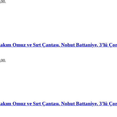
,00.
akım Omuz ve Sırt Çantası, Nohut Battaniye, 3’lü Çor
,00.
akım Omuz ve Sırt Çantası, Nohut Battaniye, 3’lü Çor