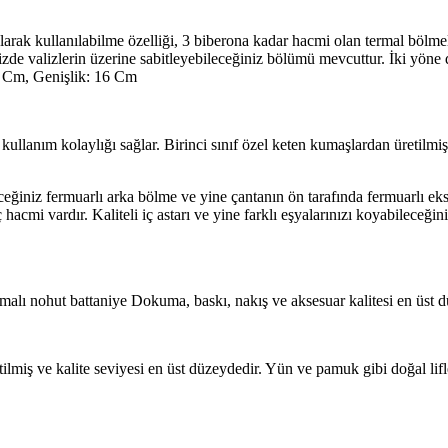
arak kullanılabilme özelliği, 3 biberona kadar hacmi olan termal bölmeli 
de valizlerin üzerine sabitleyebileceğiniz bölümü mevcuttur. İki yöne de 
31 Cm, Genişlik: 16 Cm
k kullanım kolaylığı sağlar. Birinci sınıf özel keten kumaşlardan üretilmi
eceğiniz fermuarlı arka bölme ve yine çantanın ön tarafında fermuarlı eks
 iç hacmi vardır. Kaliteli iç astarı ve yine farklı eşyalarınızı koyabilece
lı nohut battaniye Dokuma, baskı, nakış ve aksesuar kalitesi en üst d
miş ve kalite seviyesi en üst düzeydedir. Yün ve pamuk gibi doğal lifle