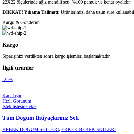
22X22 ölçülerinde ağız mendili seti, %100 pamuk ve kenar oyalıdır.
DİKKAT! Yıkama Talimatı:
Ürünlerimizi daha uzun süre kullanabilm
Kargo & Gönderim
Kargo
Siparişinizi verdikten sonra kargo işlemleri başlamaktadır.
İlgili ürünler
-25%
Karşılaştır
Hızlı Görünüm
İstek listesine ekle
Tüm Doğum İhtiyaçlarınız Seti
BEBEK DOĞUM SETLERİ
,
ERKEK BEBEK SETLERİ