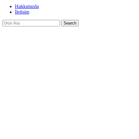
Hakkımızda
İletişim
Search
-37%
Click to enlarge