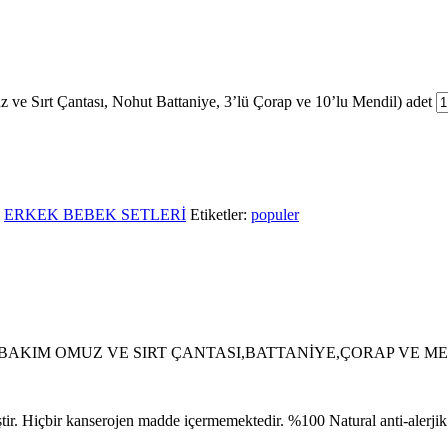
e Sırt Çantası, Nohut Battaniye, 3’lü Çorap ve 10’lu Mendil) adet
ERKEK BEBEK SETLERİ
Etiketler:
populer
BAKIM OMUZ VE SIRT ÇANTASI,BATTANİYE,ÇORAP VE ME
ir. Hiçbir kanserojen madde içermemektedir. %100 Natural anti-alerjik 