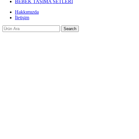
BEBEK TAŞIMA SETLERİ
Hakkımızda
İletişim
Search
-36%
Click to enlarge