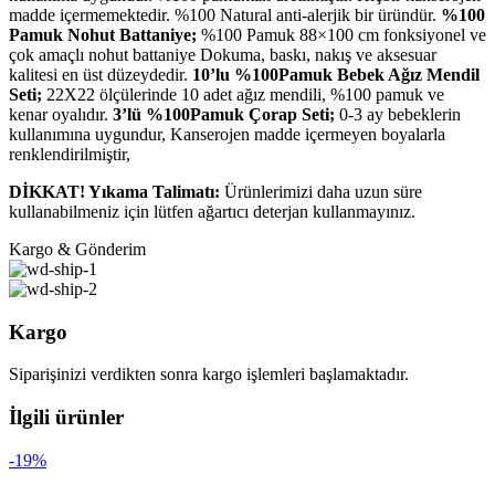
madde içermemektedir. %100 Natural anti-alerjik bir üründür.
%100
Pamuk Nohut Battaniye;
%100 Pamuk 88×100 cm fonksiyonel ve
çok amaçlı nohut battaniye Dokuma, baskı, nakış ve aksesuar
kalitesi en üst düzeydedir.
10’lu %100Pamuk Bebek Ağız Mendil
Seti;
22X22 ölçülerinde 10 adet ağız mendili, %100 pamuk ve
kenar oyalıdır.
3’lü %100Pamuk Çorap Seti;
0-3 ay bebeklerin
kullanımına uygundur, Kanserojen madde içermeyen boyalarla
renklendirilmiştir,
DİKKAT! Yıkama Talimatı:
Ürünlerimizi daha uzun süre
kullanabilmeniz için lütfen ağartıcı deterjan kullanmayınız.
Kargo & Gönderim
Kargo
Siparişinizi verdikten sonra kargo işlemleri başlamaktadır.
İlgili ürünler
-19%