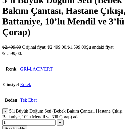
5’li Büyük Doğum Seti (Bebek
Bakım Çantası, Hastane Çıkışı,
Battaniye, 10’lu Mendil ve 3’lü
Çorap)
₺
2.499,00
Orijinal fiyat: ₺2.499,00.
₺
1.599,00
Şu andaki fiyat:
₺1.599,00.
Renk
GRİ-LACİVERT
Cinsiyet
Erkek
Beden
Tek Ebat
5'li Büyük Doğum Seti (Bebek Bakım Çantası, Hastane Çıkışı,
Battaniye, 10'lu Mendil ve 3'lü Çorap) adet
Sepete Ekle