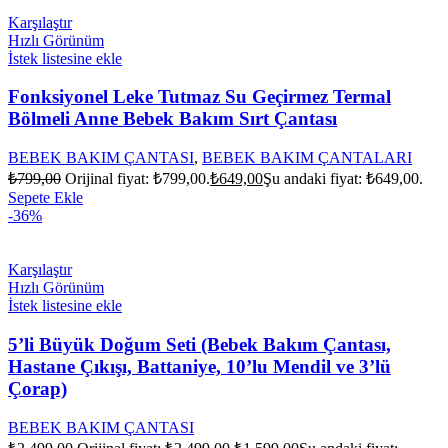
Karşılaştır
Hızlı Görünüm
İstek listesine ekle
Fonksiyonel Leke Tutmaz Su Geçirmez Termal
Bölmeli Anne Bebek Bakım Sırt Çantası
BEBEK BAKIM ÇANTASI
,
BEBEK BAKIM ÇANTALARI
₺
799,00
Orijinal fiyat: ₺799,00.
₺
649,00
Şu andaki fiyat: ₺649,00.
Sepete Ekle
-36%
Karşılaştır
Hızlı Görünüm
İstek listesine ekle
5’li Büyük Doğum Seti (Bebek Bakım Çantası,
Hastane Çıkışı, Battaniye, 10’lu Mendil ve 3’lü
Çorap)
BEBEK BAKIM ÇANTASI