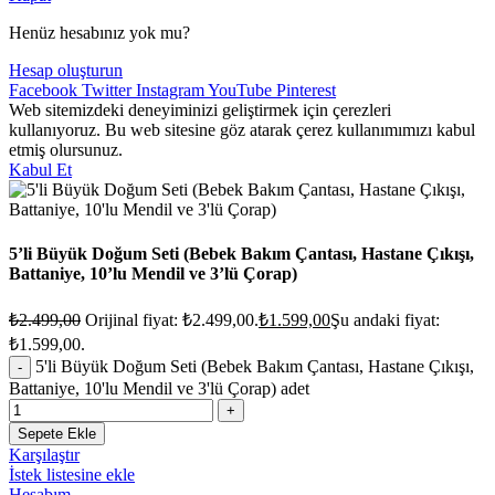
Henüz hesabınız yok mu?
Hesap oluşturun
Facebook
Twitter
Instagram
YouTube
Pinterest
Web sitemizdeki deneyiminizi geliştirmek için çerezleri
kullanıyoruz. Bu web sitesine göz atarak çerez kullanımımızı kabul
etmiş olursunuz.
Kabul Et
5’li Büyük Doğum Seti (Bebek Bakım Çantası, Hastane Çıkışı,
Battaniye, 10’lu Mendil ve 3’lü Çorap)
₺
2.499,00
Orijinal fiyat: ₺2.499,00.
₺
1.599,00
Şu andaki fiyat:
₺1.599,00.
5'li Büyük Doğum Seti (Bebek Bakım Çantası, Hastane Çıkışı,
Battaniye, 10'lu Mendil ve 3'lü Çorap) adet
Sepete Ekle
Karşılaştır
İstek listesine ekle
Hesabım