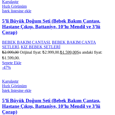
Karşılaştır
Hızlı Görünüm
İstek listesine ekle
5’li Büyük Doğum Seti (Bebek Bakım Çantası,
Hastane Çıkışı, Battaniye, 10’lu Mendil ve 3’lü
Çorap)
BEBEK BAKIM ÇANTASI
,
BEBEK BAKIM ÇANTA
SETLERİ
,
KIZ BEBEK SETLERİ
₺
2.999,00
Orijinal fiyat: ₺2.999,00.
₺
1.599,00
Şu andaki fiyat:
₺1.599,00.
Sepete Ekle
-47%
Karşılaştır
Hızlı Görünüm
İstek listesine ekle
5’li Büyük Doğum Seti (Bebek Bakım Çantası,
Hastane Çıkışı, Battaniye, 10’lu Mendil ve 3’lü
Çorap)