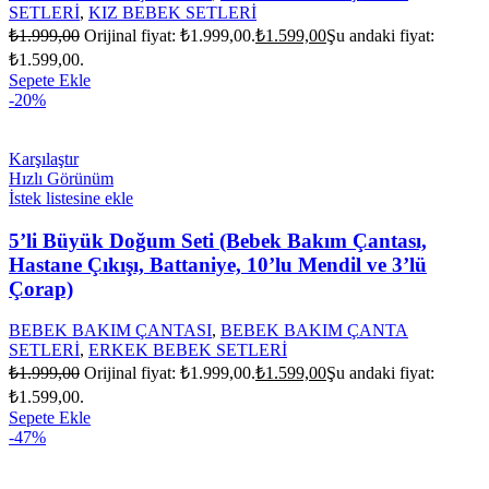
SETLERİ
,
KIZ BEBEK SETLERİ
₺
1.999,00
Orijinal fiyat: ₺1.999,00.
₺
1.599,00
Şu andaki fiyat:
₺1.599,00.
Sepete Ekle
-20%
Karşılaştır
Hızlı Görünüm
İstek listesine ekle
5’li Büyük Doğum Seti (Bebek Bakım Çantası,
Hastane Çıkışı, Battaniye, 10’lu Mendil ve 3’lü
Çorap)
BEBEK BAKIM ÇANTASI
,
BEBEK BAKIM ÇANTA
SETLERİ
,
ERKEK BEBEK SETLERİ
₺
1.999,00
Orijinal fiyat: ₺1.999,00.
₺
1.599,00
Şu andaki fiyat:
₺1.599,00.
Sepete Ekle
-47%