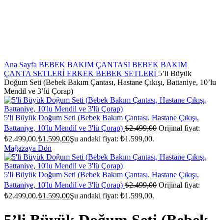
Ana Sayfa
BEBEK BAKIM ÇANTASI
BEBEK BAKIM
ÇANTA SETLERİ
ERKEK BEBEK SETLERİ
5’li Büyük
Doğum Seti (Bebek Bakım Çantası, Hastane Çıkışı, Battaniye, 10’lu
Mendil ve 3’lü Çorap)
5'li Büyük Doğum Seti (Bebek Bakım Çantası, Hastane Çıkışı,
Battaniye, 10'lu Mendil ve 3'lü Çorap)
₺
2.499,00
Orijinal fiyat:
₺2.499,00.
₺
1.599,00
Şu andaki fiyat: ₺1.599,00.
Mağazaya Dön
5'li Büyük Doğum Seti (Bebek Bakım Çantası, Hastane Çıkışı,
Battaniye, 10'lu Mendil ve 3'lü Çorap)
₺
2.499,00
Orijinal fiyat:
₺2.499,00.
₺
1.599,00
Şu andaki fiyat: ₺1.599,00.