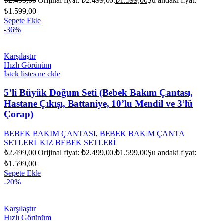
₺
2.499,00
Orijinal fiyat: ₺2.499,00.
₺
1.599,00
Şu andaki fiyat:
₺1.599,00.
Sepete Ekle
-36%
Karşılaştır
Hızlı Görünüm
İstek listesine ekle
5’li Büyük Doğum Seti (Bebek Bakım Çantası,
Hastane Çıkışı, Battaniye, 10’lu Mendil ve 3’lü
Çorap)
BEBEK BAKIM ÇANTASI
,
BEBEK BAKIM ÇANTA
SETLERİ
,
KIZ BEBEK SETLERİ
₺
2.499,00
Orijinal fiyat: ₺2.499,00.
₺
1.599,00
Şu andaki fiyat:
₺1.599,00.
Sepete Ekle
-20%
Karşılaştır
Hızlı Görünüm