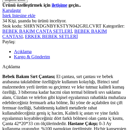
Ürünü özelleştirmek için
iletişime
geçin..
Karşılaştır
İstek listesine ekle
34
Kişi, şuanda bu ürünü inceliyor.
Stok kodu:
SHRYNDGNBYKSTYN042GRLCVRT
Kategoriler:
BEBEK BAKIM ÇANTA SETLERİ
,
BEBEK BAKIM
ÇANTASI
,
ERKEK BEBEK SETLERİ
Paylaş:
Açıklama
Kargo & Gönderim
Açıklama
Bebek Bakım Sırt Çantası;
El çantası, sırt çantası ve bebek
arabasına takılabilme özelliğiyle kullanım kolaylığı, Birinci sınıf
malzemeden yerli üretim su geçirmez ve leke tutmaz kaliteli kumaş
özelliği, 3 biberona kadar hacmi olan termal bölmeli sıvı saklama
alanı, Cüzdan ve telefon gibi kişisel eşyalarınızı rahatlıkla muhafaza
edebileceğiniz fermuarlı arka bölme, İki yöne de açılabilen üst çift
fermuar özelliği, Sabitlenmiş kaliteli metallerle rahat
kullanabileceğiniz geniş iç hacim, Kaliteli iç astarı ve yine farklı
eşyalarınızı koyabileceğiniz dört farklı bölmesi olan çanta iç kısmı,
Çanta 42*20*33 cm ölçülerindedir.
Hastane Çıkışı;
0-3 Ay
kullanıma uygundur. %100 pamuktan üretilmiştir. Hiçbir kanserojen