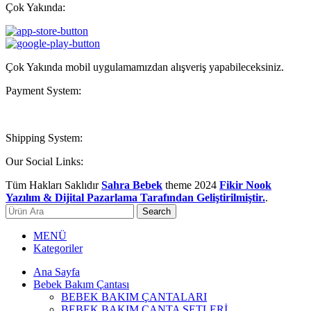
Çok Yakında:
Çok Yakında mobil uygulamamızdan alışveriş yapabileceksiniz.
Payment System:
Shipping System:
Our Social Links:
Tüm Hakları Saklıdır
Sahra Bebek
theme
2024
Fikir Nook
Yazılım & Dijital Pazarlama Tarafından Geliştirilmiştir.
.
Search
MENÜ
Kategoriler
Ana Sayfa
Bebek Bakım Çantası
BEBEK BAKIM ÇANTALARI
BEBEK BAKIM ÇANTA SETLERİ