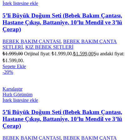
İstek listesine ekle
5’li Büyük Doğum Seti (Bebek Bakım Çantası,
Hastane Çıkışı, Battaniye, 10’lu Mendil ve 3’lü
Çorap)
BEBEK BAKIM ÇANTASI
,
BEBEK BAKIM ÇANTA
SETLERİ
,
KIZ BEBEK SETLERİ
₺
1.999,00
Orijinal fiyat: ₺1.999,00.
₺
1.599,00
Şu andaki fiyat:
₺1.599,00.
Sepete Ekle
-20%
Karşılaştır
Hızlı Görünüm
İstek listesine ekle
5’li Büyük Doğum Seti (Bebek Bakım Çantası,
Hastane Çıkışı, Battaniye, 10’lu Mendil ve 3’lü
Çorap)
BEBEK BAKIM ÇANTASI
,
BEBEK BAKIM ÇANTA